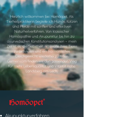
Herzlich willkommen bei Homöopet. Als
Tierheilpraktikerin begleite ich Hunde, Katzen
und Pferde mit sanften und effektiven
Naturheilverfahren. Von klassischer
Homöopathie und Akupunktur bis hin zu
ayurvedischen Konstitutionsanalysen – mein
Ziel ist es, die Selbstheilungskräfte Ihres Tieres
zu aktivieren und ein harmonisches
Gleichgewicht wiederherzustellen.
Gemeinsam finden wir den passenden Weg
für mehr Lebensqualität und Vitalität nahe
Landsberg am Lech.
Akupunkturverfahren