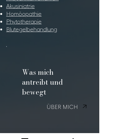
Akusiniatrie
Homöopathie
Phytotherapie
Blutegelbehandlung
Was mich
antreibt und
bewegt
ÜBER MICH